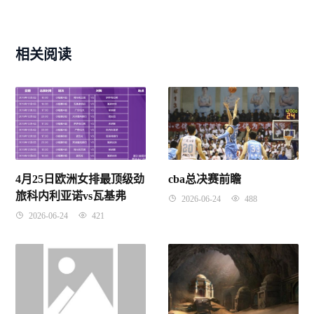
相关阅读
cba总决赛前瞻
4月25日欧洲女排最顶级劲
旅科内利亚诺vs瓦基弗
2026-06-24
488
2026-06-24
421