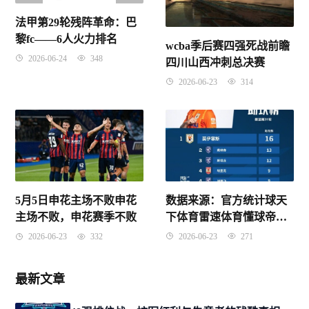
法甲第29轮残阵革命：巴
黎fc——6人火力排名
wcba季后赛四强死战前瞻
2026-06-24
348
四川山西冲刺总决赛
2026-06-23
314
数据来源：官方统计球天
5月5日申花主场不败申花
下体育雷速体育懂球帝，
主场不败，申花赛季不败
截止2026年7月22日。
2026-06-23
271
2026-06-23
332
最新文章