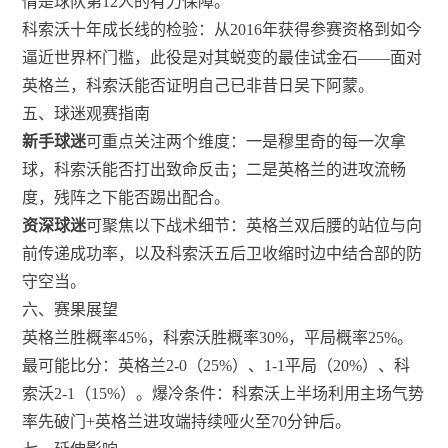
情是球队第12人的有力保障。
科索沃十年成长线的检验：从2016年获得参赛资格到如今
逼近世界杯门槛，此役是对其蜕变的最佳试金石——面对
英格兰，科索沃能否证明自己已非昔日吴下阿蒙。
五、球迷观赛指南
新手球迷
可重点关注两个维度：一是穆里奇的每一次拿
球，科索沃能否打出致命反击；二是英格兰的进攻流畅
度，残阵之下能否踢出配合。
资深球迷
可聚焦以下战术细节：英格兰双后腰的站位与向
前传递成功率，以及科索沃五后卫收缩时边中结合部的防
守空当。
六、赛果展望
英格兰胜概率45%，科索沃胜概率30%，平局概率25%。
最可能比分：英格兰2-0（25%）、1-1平局（20%）、科
索沃2-1（15%）。爆冷条件：科索沃上半场利用主场气势
率先破门+英格兰进攻端持续哑火至70分钟后。