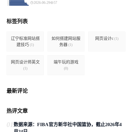
2026-06-29
57
标签列表
辽宁标准网站搭
如何搭建网站服
网页设计c
(1)
建技巧
务器
(1)
(1)
网页设计师英文
端午玩的游戏
(1)
(0)
最新评论
热评文章
01
数据来源：FIBA官方新华社中国篮协，截止2026年4
月24日。