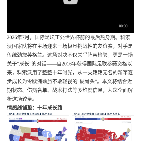
2026年7月，国际足坛正处世界杯前的最后热身期。科索
沃国家队将在主场迎来一场极具挑战性的友谊赛，对手是
传统劲旅英格兰。这场对决不仅关乎阵容检验，更是一场
关于“成长”的对话——自2016年获得国际足联参赛资格以
来，科索沃用了整整十年时光，从一支籍籍无名的新军逐
步成长为令欧洲劲旅不敢轻视的“硬骨头”。本文将结合近
期状态、伤病名单、战术打法等多维度信息，为您全面解
析这场较量。
情感线铺垫：十年成长路