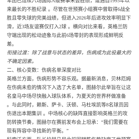
军团已连续六场国际A级赛事未尝胜绩，遭遇自1993年以
来最长的不胜纪录
。尽管在世预赛小组赛中曾取得6战全
胜且零失球的完美战绩，但进入2026年后进攻效率明显下
滑，近3场友谊赛仅打入2球
。横向对比来看，英格兰防
守端出现的松动迹象与此前6场零封的表现形成鲜明反
差。
衔接过渡：除了战意与状态的差异，伤病成为此役最大的
不确定因素。
二、核心变数：伤病名单深度对比
英格兰方面，伤病形势不容乐观。据最新消息，贝林厄姆
在伤病未愈的情况下入选了大名单，图赫尔此举旨在让这
名皇马中场尽快融入球队体系，为夏天的世界杯做准备
。与此同时，赖斯、萨卡、沃顿、马杜埃凯等8名球员因
伤退出本期集训
。中场核心的缺阵直接影响英格兰的攻
防转换节奏，图赫尔在赛前发布会上坦承：“我们需要在
现有阵容中寻找新的平衡。”