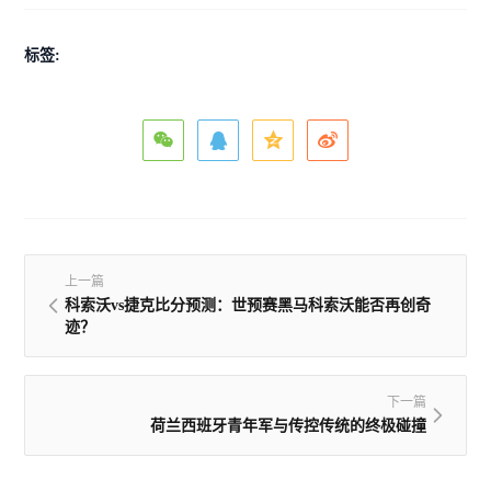
标签:
上一篇
科索沃vs捷克比分预测：世预赛黑马科索沃能否再创奇
迹？
下一篇
荷兰西班牙青年军与传控传统的终极碰撞