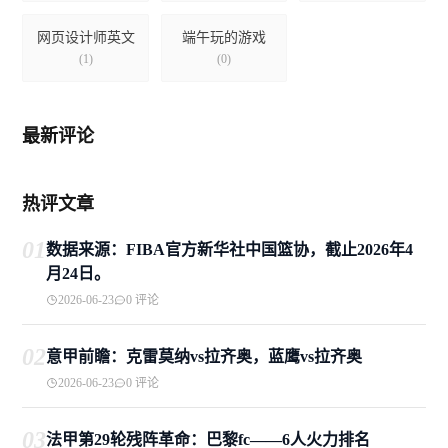
网页设计师英文
端午玩的游戏
(1)
(0)
最新评论
热评文章
01
数据来源：FIBA官方新华社中国篮协，截止2026年4
月24日。
2026-06-23
0 评论
02
意甲前瞻：克雷莫纳vs拉齐奥，蓝鹰vs拉齐奥
2026-06-23
0 评论
03
法甲第29轮残阵革命：巴黎fc——6人火力排名