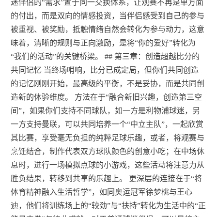
迷伴侣的“需求”置于同一交换体系，让观赛不再是单方面
的付出，而是双向的情感投资，当伴侣感受到自己的参与
被重视、被奖励，抵触情绪自然会转化为参与动力，这意
味着，清晰的规则与正向激励，是将“你的爱好”转化为
“我们的活动”的关键桥梁。 ## 第三章：创造超越比分的
共同记忆 当终场哨响，比分已成定局，但你们共同创造
的记忆刚刚开始，最高级的平衡，不是妥协，而是共同创
造新的体验维度。 方法在于“融合新旧兴趣，创造第三空
间”，如果你们支持不同球队，如一方是利物浦球迷，另
一方支持曼联，可以共同培养一个“中立主队”，一起欣赏
其比赛，享受毫无负担的纯粹足球乐趣，或者，将观赛与
烹饪结合，制作代表双方球队颜色的创意小吃；在中场休
息时，进行一场模拟点球的小游戏，这些活动将注意力从
胜负结果，转移到共享的乐趣上。 更深层的连接在于“将
体育精神融入生活哲学”，如同奥运冠军徐梦桃与王心
迪，他们将训练场上的“较劲”与“扶持”转化为生活中的“正