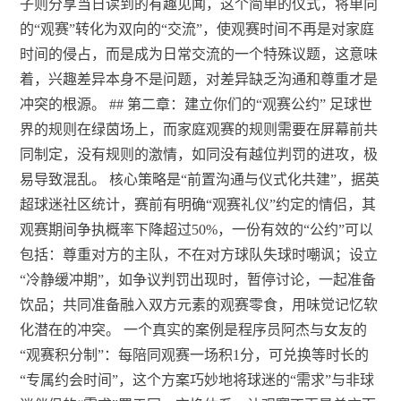
子则分享当日读到的有趣见闻，这个简单的仪式，将单向
的“观赛”转化为双向的“交流”，使观赛时间不再是对家庭
时间的侵占，而是成为日常交流的一个特殊议题，这意味
着，兴趣差异本身不是问题，对差异缺乏沟通和尊重才是
冲突的根源。 ## 第二章：建立你们的“观赛公约” 足球世
界的规则在绿茵场上，而家庭观赛的规则需要在屏幕前共
同制定，没有规则的激情，如同没有越位判罚的进攻，极
易导致混乱。 核心策略是“前置沟通与仪式化共建”，据英
超球迷社区统计，赛前有明确“观赛礼仪”约定的情侣，其
观赛期间争执概率下降超过50%，一份有效的“公约”可以
包括：尊重对方的主队，不在对方球队失球时嘲讽；设立
“冷静缓冲期”，如争议判罚出现时，暂停讨论，一起准备
饮品；共同准备融入双方元素的观赛零食，用味觉记忆软
化潜在的冲突。 一个真实的案例是程序员阿杰与女友的
“观赛积分制”：每陪同观赛一场积1分，可兑换等时长的
“专属约会时间”，这个方案巧妙地将球迷的“需求”与非球