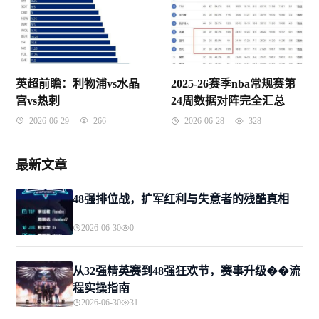
英超前瞻：利物浦vs水晶
2025-26赛季nba常规赛第
宫vs热刺
24周数据对阵完全汇总
2026-06-29
266
2026-06-28
328
最新文章
48强排位战，扩军红利与失意者的残酷真相
2026-06-30
0
从32强精英赛到48强狂欢节，赛事升级��流
程实操指南
2026-06-30
31