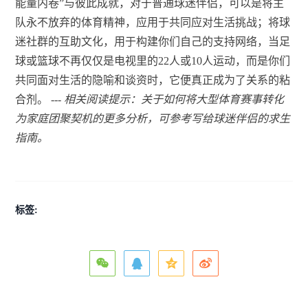
能量内卷”与彼此成就，对于普通球迷伴侣，可以是将主
队永不放弃的体育精神，应用于共同应对生活挑战；将球
迷社群的互助文化，用于构建你们自己的支持网络，当足
球或篮球不再仅仅是电视里的22人或10人运动，而是你们
共同面对生活的隐喻和谈资时，它便真正成为了关系的粘
合剂。 ---
相关阅读提示：关于如何将大型体育赛事转化
为家庭团聚契机的更多分析，可参考写给球迷伴侣的求生
指南。
标签: