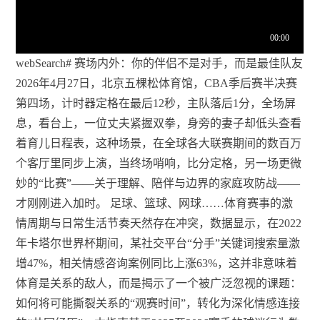
webSearch# 赛场内外：你的伴侣不是对手，而是最佳队友
2026年4月27日，北京五棵松体育馆，CBA季后赛半决赛
第四场，计时器定格在最后12秒，主队落后1分，全场屏
息，看台上，一位丈夫紧握双拳，身旁的妻子却低头查看
着育儿日程表，这种场景，在全球各大联赛期间的数百万
个客厅里同步上演，当终场哨响，比分定格，另一场更微
妙的“比赛”——关于理解、陪伴与边界的家庭攻防战——
才刚刚进入加时。 足球、篮球、网球……体育赛事的激
情周期与日常生活节奏天然存在冲突，数据显示，在2022
年卡塔尔世界杯期间，某社交平台“分手”关键词搜索量激
增47%，相关情感咨询案例同比上涨63%，这并非意味着
体育是关系的敌人，而是揭示了一个被广泛忽视的课题：
如何将可能撕裂关系的“观赛时间”，转化为深化情感连接