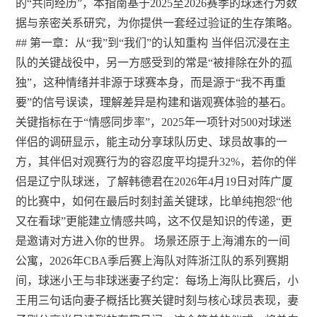
的“共同经历”，本指南基于2025至2026赛季的球迷行为数
据与亲密关系研究，为你提供一套经过验证的生存策略。
## 第一章：从“我”到“我们”的认知重构 当伴侣沉浸在主
队的关键战役中，另一方感受到的常是“被排除在外的孤
独”，这种情绪并非源于球赛本身，而是源于“我不再重
要”的信号误读，理解差异是构建和谐观赛体验的基石。
关键指标在于“情感同步率”，2025年一项针对500对球迷
伴侣的调研显示，能主动分享球队历史、球员故事的一
方，其伴侣对观赛行为的容忍度平均提升32%，若你的伴
侣是辽宁队球迷，了解韩德君在2026年4月19日对阵广厦
的比赛中，如何在最后时刻封盖关键球，比单纯抱怨“他
又在看球”更能建立情感共鸣，这不仅是知识的传递，更
是邀请对方进入你的世界。 场景还原于上海浦东的一间
公寓，2026年CBA季后赛上海队对阵浙江队的系列赛期
间，球迷小王与非球迷妻子约定：每场上海队比赛后，小
王用三句话向妻子概括比赛关键时刻与核心球员表现，妻