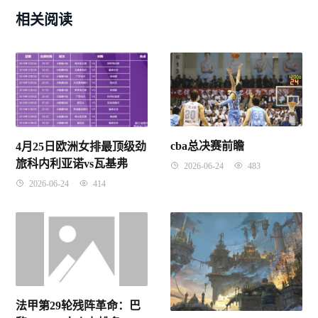
相关阅读
cba总决赛前瞻
4月25日欧洲女排最顶级劲
旅科内利亚诺vs瓦基弗
2026-06-24
483
2026-06-24
414
法甲第29轮残阵革命：巴