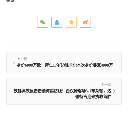
标签:
上一篇
身价6000万欧！拜仁17岁边锋卡尔本次身价暴涨4000万
下一篇
铁锤高效反击击溃海鸥防线！西汉姆客场3-1布莱顿，洛
佩特吉迎来执教首胜