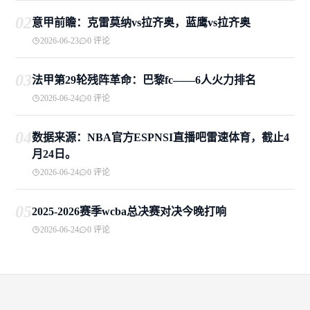
02
意甲前瞻：克雷莫纳vs拉齐奥，蓝鹰vs拉齐奥
2026-06-23
0 评论
03
法甲第29轮残阵革命：巴黎fc——6人火力排名
2026-06-24
0 评论
04
数据来源：NBA官方ESPNSI直播吧雷速体育，截止4
月24日。
2026-06-24
0 评论
05
2025-2026赛季wcba总决赛对决今晚打响
2026-06-24
0 评论