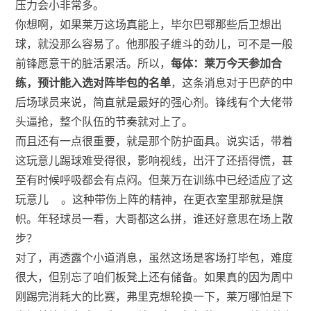
压力会小非常多。
你想啊，如果莱万这场真能上，毕尔巴鄂那些后卫想出
球，就没那么容易了。他那股子缠斗的劲儿，可不是一般
前锋愿意干的脏活累活。所以，
每体：莱万今天参加合
练，预计能入选对阵毕包的名单
，这条消息对于巴萨的中
后场球员来说，简直就是最好的强心剂。锋线有个大佬带
头逼抢，整个队伍的节奏就对上了。
而且还有一点很重要，就是那个防护面具。说实话，带着
这玩意儿踢球难受得很，影响视线，出汗了还捂得慌，甚
至有时候呼吸都会有点闷。但莱万在训练中已经适应了这
玩意儿
。这种带伤上阵的精神，在更衣室里那就是旗
帜。年轻球员一看，大哥都这么拼，谁还好意思在场上散
步？
对了，再透露个小道消息，虽然这场是客场打毕包，难度
很大，但别忘了咱们板凳上还有储备。如果真的因为周中
刚踢完消耗大的比赛，弗里克想轮换一下，莱万哪怕是下