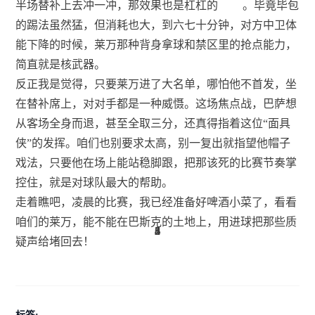
半场替补上去冲一冲，那效果也是杠杠的
。毕竟毕包
的踢法虽然猛，但消耗也大，到六七十分钟，对方中卫体
能下降的时候，莱万那种背身拿球和禁区里的抢点能力，
简直就是核武器。
反正我是觉得，只要莱万进了大名单，哪怕他不首发，坐
在替补席上，对对手都是一种威慑。这场焦点战，巴萨想
从客场全身而退，甚至全取三分，还真得指着这位“面具
侠”的发挥。咱们也别要求太高，别一复出就指望他帽子
戏法，只要他在场上能站稳脚跟，把那该死的比赛节奏掌
控住，就是对球队最大的帮助。
走着瞧吧，凌晨的比赛，我已经准备好啤酒小菜了，看看
咱们的莱万，能不能在巴斯克的土地上，用进球把那些质
4
6
8
1
5
3
3
2
2
8
疑声给堵回去！