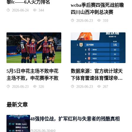
黎fc——6人火力排名
wcba季后赛四强死战前瞻
2026-06-24
344
四川山西冲刺总决赛
2026-06-23
310
数据来源：官方统计球天
5月5日申花主场不败申花
下体育雷速体育懂球帝，
主场不败，申花赛季不败
截止2026年7月22日。
2026-06-23
267
2026-06-23
326
最新文章
48强排位战，扩军红利与失意者的残酷真相
2026-06-30
0