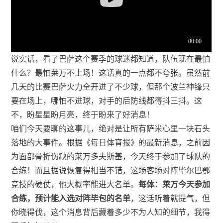
说实话，看了巴萨这个赛季的球迷都知道，队伍现在最怕
什么？最怕莱万不上场！这话真的一点都不夸张。虽然前
几天的比赛巴萨火力全开进了不少球，但那个波兰神锋只
要在场上，哪怕不进球，对手的后防线都得抖三抖。这
不，盼星星盼月亮，终于盼来了好消息！
咱们今天要聊的这事儿，绝对是让所有萨米心里一块石头
落地的大事件。根据《每日体育报》的最新消息，之前因
为面部骨折伤缺的莱万多夫斯基，今天终于参加了球队的
合练！而且据说恢复得相当不错，这场客场对阵毕尔巴鄂
竞技的硬仗，他大概率能进大名单。
每体：莱万今天参加
合练，预计能入选对阵毕包的名单
，这话听着就提气，但
你晓得伐，这个消息背后藏着多少不为人知的细节，我得