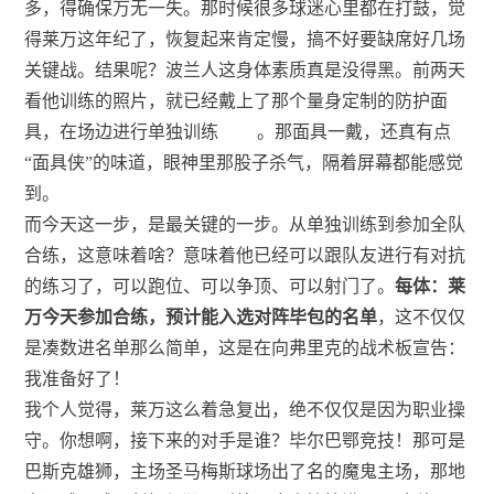
多，得确保万无一失。那时候很多球迷心里都在打鼓，觉
得莱万这年纪了，恢复起来肯定慢，搞不好要缺席好几场
关键战。结果呢？波兰人这身体素质真是没得黑。前两天
看他训练的照片，就已经戴上了那个量身定制的防护面
具，在场边进行单独训练
。那面具一戴，还真有点
“面具侠”的味道，眼神里那股子杀气，隔着屏幕都能感觉
到。
而今天这一步，是最关键的一步。从单独训练到参加全队
合练，这意味着啥？意味着他已经可以跟队友进行有对抗
的练习了，可以跑位、可以争顶、可以射门了。
每体：莱
万今天参加合练，预计能入选对阵毕包的名单
，这不仅仅
是凑数进名单那么简单，这是在向弗里克的战术板宣告：
我准备好了！
我个人觉得，莱万这么着急复出，绝不仅仅是因为职业操
守。你想啊，接下来的对手是谁？毕尔巴鄂竞技！那可是
巴斯克雄狮，主场圣马梅斯球场出了名的魔鬼主场，那地