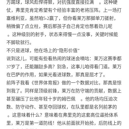
方踢球，球风彪悍得狠，对抗强度直接拉满
。这种硬
仗，弗里克肯定希望有个经验丰富的老将压阵。上一场打
塞维利亚，虽然咱5-2赢了，但你看莱万那脚单刀搓射，
稍微偏了点立柱，赛后那孩子自己肯定也憋着劲儿呢
。这种级别的射手，状态来得慢一点没事，关键时候能
不脚软就行。
不只是进球，他在场上的“隐形价值”
说到这儿，可能有些看热闹的球迷会嘀咕：莱万这赛季都
37岁了，还能蹦跶多高？别急，这事儿咱得看门道。莱万
在巴萨的作用，如果光看进球数，那真是屈才了。
前阵子我看《世界体育报》做的一个数据对比，那真是惊
到我了。同样是顶级前锋，莱万在防守端的贡献，数据上
甚至碾压了比他年轻十岁的姆巴佩
。他的场均压迫次
数、防守动作、甚至夺回球权，在队里都是名列前茅的
。这意味着什么？意味着在弗里克的这套高位逼抢体系
里，莱万是第一道防线！他从前面就开始抢，后防线上的