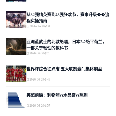
从32强精英赛到48强狂欢节，赛事升级��流
程实操指南
2026-06-30
31
亚洲蓝武士的北欧绝唱，日本2-2绝平荷兰，
一部关于韧性的教科书
2026-06-30
28
世界杯综合征肆虐 五大联赛豪门集体崩盘
2026-06-29
43
英超前瞻：利物浦vs水晶宫vs热刺
2026-06-29
57