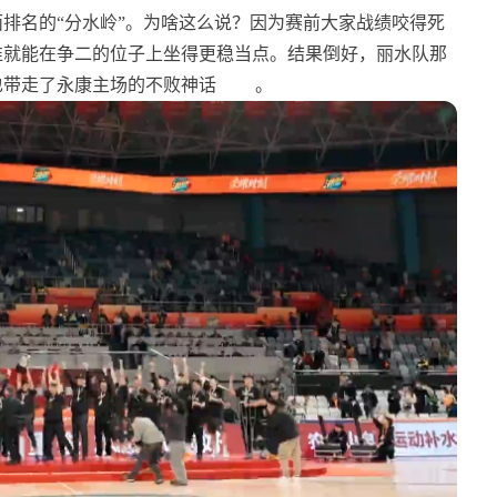
排名的“分水岭”。为啥这么说？因为赛前大家战绩咬得死
谁就能在争二的位子上坐得更稳当点。结果倒好，丽水队那
也带走了永康主场的不败神话
。