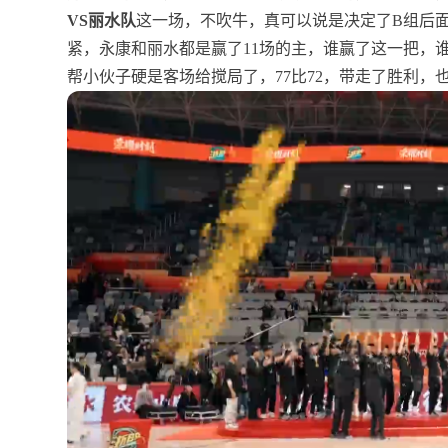
VS丽水队
这一场，不吹牛，真可以说是决定了B组后面
紧，永康和丽水都是赢了11场的主，谁赢了这一把，
帮小伙子硬是客场给搅局了，77比72，带走了胜利，