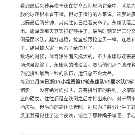
看到最后51秒吴俊卓还在拼命造犯规两罚全中，就是
般的球迷根本看不懂，但对于懂行的人来说，这就是
比赛最后两分钟，其实胜负已经看天命了。永康队落
出。施泽政那天其实打得够拼了，最后时刻又是三分
倒是丽水队，越打越稳，抢篮板跟抢宝贝一样，连着
了，结果被人家一颗石子给崩开了。
散场的时候，体育馆外面风挺大的，不少永康球迷裹
场球虽然输了，永康队的魂没丢。赛后他们那个助理
为能拼到最后一秒的队伍，运气总不会太差。
等到
12月06日浙BA小组赛第17轮永康队VS丽水队
的硝
缩影——没有绝对的强队，只有拼出来的胜利。永康
正的硬仗，往往都是在跌倒之后才打出来的。对于丽
酒庆祝，但后面的路还长着呢，别以为净胜分扯平了
反正我是记住了这个夜晚，记住了那种嗓子喊哑、手