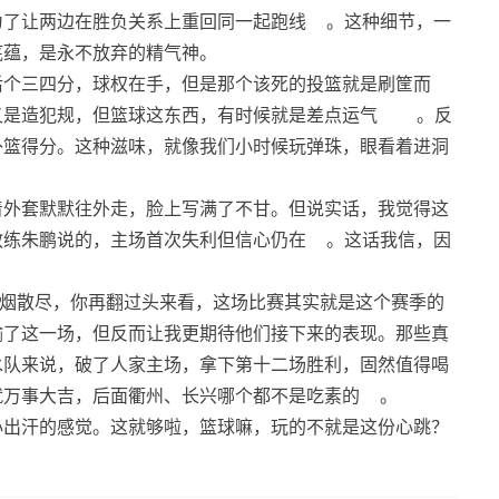
为了让两边在胜负关系上重回同一起跑线
。这种细节，一
底蕴，是永不放弃的精气神。
后个三四分，球权在手，但是那个该死的投篮就是刷筐而
又是造犯规，但篮球这东西，有时候就是差点运气
。反
补篮得分。这种滋味，就像我们小时候玩弹珠，眼看着进洞
着外套默默往外走，脸上写满了不甘。但说实话，我觉得这
教练朱鹏说的，主场首次失利但信心仍在
。这话我信，因
烟散尽，你再翻过头来看，这场比赛其实就是这个赛季的
输了这一场，但反而让我更期待他们接下来的表现。那些真
水队来说，破了人家主场，拿下第十二场胜利，固然值得喝
就万事大吉，后面衢州、长兴哪个都不是吃素的
。
心出汗的感觉。这就够啦，篮球嘛，玩的不就是这份心跳？