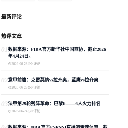
最新评论
热评文章
01
数据来源：FIBA官方新华社中国篮协，截止2026
年4月24日。
2026-06-23
0 评论
02
意甲前瞻：克雷莫纳vs拉齐奥，蓝鹰vs拉齐奥
2026-06-23
0 评论
03
法甲第29轮残阵革命：巴黎fc——6人火力排名
2026-06-24
0 评论
04
数据来源：NBA官方ESPNSI直播吧雷速体育，截