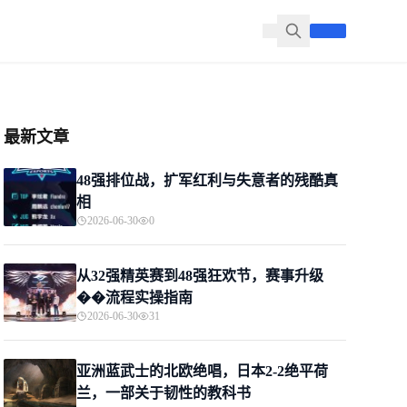
最新文章
48强排位战，扩军红利与失意者的残酷真
相
2026-06-30
0
从32强精英赛到48强狂欢节，赛事升级
��流程实操指南
2026-06-30
31
亚洲蓝武士的北欧绝唱，日本2-2绝平荷
兰，一部关于韧性的教科书