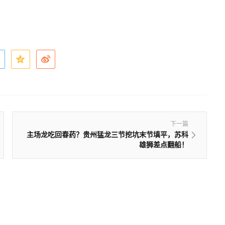
下一篇
主场龙吃回春药？贵州猛龙三节挖坑末节填平，苏科
雄狮差点翻船！