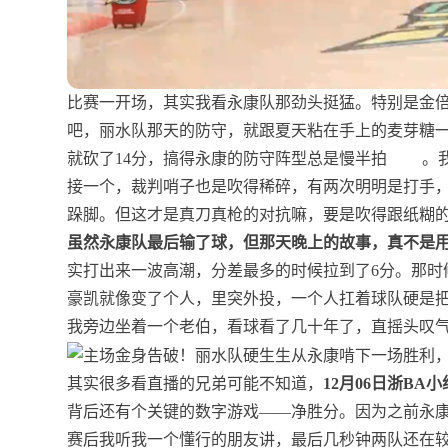
比赛一开场，其实我看永康队那劲头挺猛。特别是金
吧，丽水队那天的防守，就跟夏天粘在手上的麦芽糖
就砍了14分，搞得永康的防守阵型总是慢半拍
。
接一个，裁判哨子也是吹得稀碎，有两次明明是打手
跺脚。但这才是真刀真枪的对抗嘛，要是吹得跟纸糊
虽然永康队最后输了球，但那天晚上的故事，真不是
实打出来一波高潮，分差最多的时候拉到了6分。那时
豪凯就像变了个人，里突外投，一个人扛着球队硬是把
我旁边坐着一个老伯，看球看了几十年了，直摇头叹气
其实很多看直播的兄弟可能不知道，
12月06日浙BA
背后还有个关键的数字游戏——净胜分。因为之前永康
赛后我听我一个懂行的朋友讲，最后几秒钟两队还在较