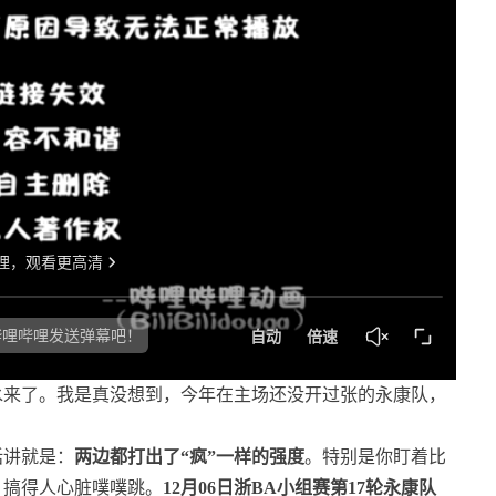
水来了。我是真没想到，今年在主场还没开过张的永康队，
话讲就是：
两边都打出了“疯”一样的强度
。特别是你盯着比
，搞得人心脏噗噗跳。
12月06日浙BA小组赛第17轮永康队