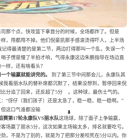
倍司那个点，快攻篮下拿首分的时候，全场都炸了。但是
一样，甩都甩不掉。他们倪豪凯那手感滚烫得吓人，上半场
我记得最清楚的是第二节，两边打得那叫一个乱，失误一个
，哨子愣是慢了半拍才响，气得永康这边朱鹏指导在场边直
的一样，还有啥看头？
用一个输赢就能讲完的。
到了第三节中间那会儿，永康队其
候我看丽水队的替补席都沉默了，结果没想到，暂停回来倪
比分追了回来，还反超了5分
。这种球，最伤士气的。
：“伢仔（我们孩子）还是太急了，稳一稳，稳一稳啊。”
1
3
4
5
4
3
1
2
1
5
小组赛第17轮永康队VS丽水队
这场球，除了面子上争输赢，
客场赢了丽水5分，这次如果主场输太多，排名就要吃亏。
劲，不是为了别的，就是为了把那分差咬死在5分以内。你