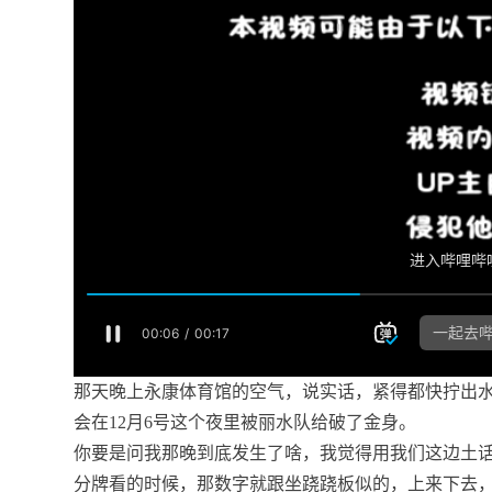
那天晚上永康体育馆的空气，说实话，紧得都快拧出
会在12月6号这个夜里被丽水队给破了金身。
你要是问我那晚到底发生了啥，我觉得用我们这边土
分牌看的时候，那数字就跟坐跷跷板似的，上来下去