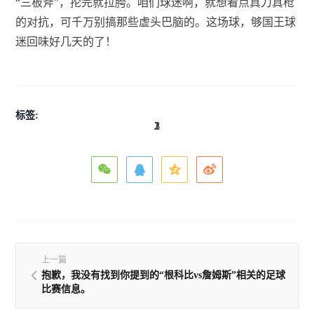
“三板斧”，抡完就拉胯。咱们球迷啊，就想看点真刀真枪
的对抗，可千万别搞那些虚头巴脑的。这场球，够国王球
迷回味好几天的了！
标签:
1
2
3
1
2
1
3
2
2
上一篇
抱歉，我没有找到你提到的“根科比vs詹姆斯”相关的足球
比赛信息。