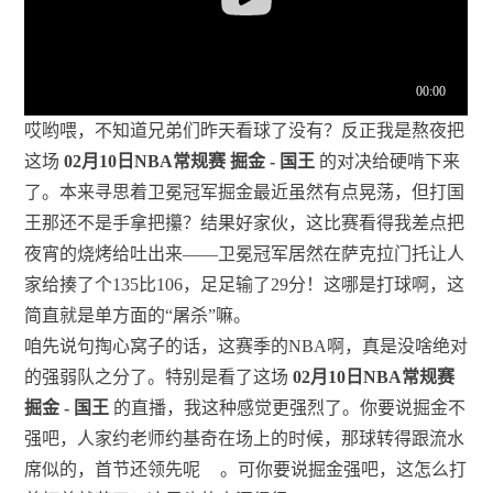
哎哟喂，不知道兄弟们昨天看球了没有？反正我是熬夜把
这场
02月10日NBA常规赛 掘金 - 国王
的对决给硬啃下来
了。本来寻思着卫冕冠军掘金最近虽然有点晃荡，但打国
王那还不是手拿把攥？结果好家伙，这比赛看得我差点把
夜宵的烧烤给吐出来——卫冕冠军居然在萨克拉门托让人
家给揍了个135比106，足足输了29分！这哪是打球啊，这
简直就是单方面的“屠杀”嘛。
咱先说句掏心窝子的话，这赛季的NBA啊，真是没啥绝对
的强弱队之分了。特别是看了这场
02月10日NBA常规赛
掘金 - 国王
的直播，我这种感觉更强烈了。你要说掘金不
强吧，人家约老师约基奇在场上的时候，那球转得跟流水
席似的，首节还领先呢
。可你要说掘金强吧，这怎么打