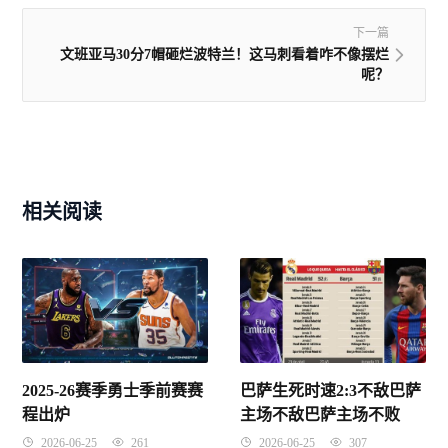
下一篇
文班亚马30分7帽砸烂波特兰！这马刺看着咋不像摆烂
呢？
相关阅读
2025-26赛季勇士季前赛赛
巴萨生死时速2:3不敌巴萨
程出炉
主场不敌巴萨主场不败
2026-06-25
261
2026-06-25
307