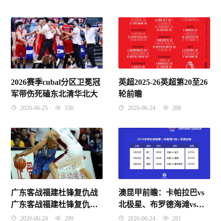
2026赛季cubal分区卫冕冠
英超2025-26英超第20至26
军带伤死磕东北清华北大
轮前瞻
2026-06-25
330
2026-06-24
288
广东客战福建杜锋复仇战
澳昆甲前瞻：卡帕拉巴vs
广东客战福建杜锋复仇战
北极星、布罗德海滩vs布
首秀
罗德海滩
2026-06-24
299
2026-06-24
281