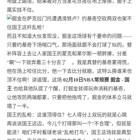
地盘上踢馆，结果被对方当家花旦按在地上摩擦，面子上
属实挂不住。
而且不知道大伙发现没，掘金这场球有个要命的问题——
只要约基奇下场喘口气，那场面就跟不会打球了似的。替
补阵容上去让人家国王的蒙克和莱尔斯一顿胖揍，分差
“唰”一下就奔着三十分去了
。我是真替约基奇累得慌，
他在场上咬住比分，他一下去比分就崩，这特么换谁来也
顶不住啊！讲道理，这场
02月10日NBA常规赛 掘金 - 国
王
也给其他队提了个醒，打掘金就得玩命消耗约基奇，
让他攻防两端都累，只要把他拖垮了，掘金的体系立马就
塌了一半。
国王的乱枪：这谁顶得住？七人得分上双玩的就是心跳
再说说国王这边，今儿个打得那叫一个“不合理”，但就是
能进！咱们平时看球老说“乱枪打鸟”，国王这场就是典型