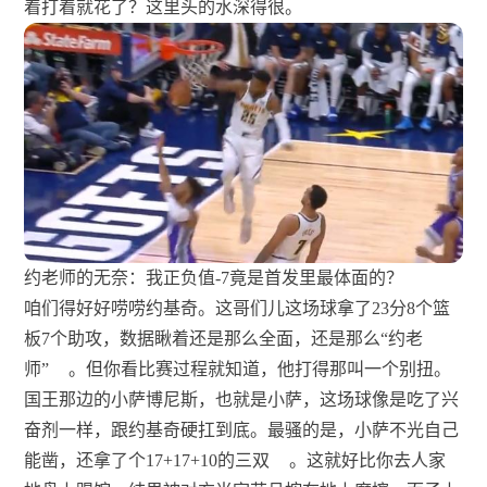
着打着就花了？这里头的水深得很。
约老师的无奈：我正负值-7竟是首发里最体面的？
咱们得好好唠唠约基奇。这哥们儿这场球拿了23分8个篮
板7个助攻，数据瞅着还是那么全面，还是那么“约老
师”
。但你看比赛过程就知道，他打得那叫一个别扭。
国王那边的小萨博尼斯，也就是小萨，这场球像是吃了兴
奋剂一样，跟约基奇硬扛到底。最骚的是，小萨不光自己
能凿，还拿了个17+17+10的三双
。这就好比你去人家