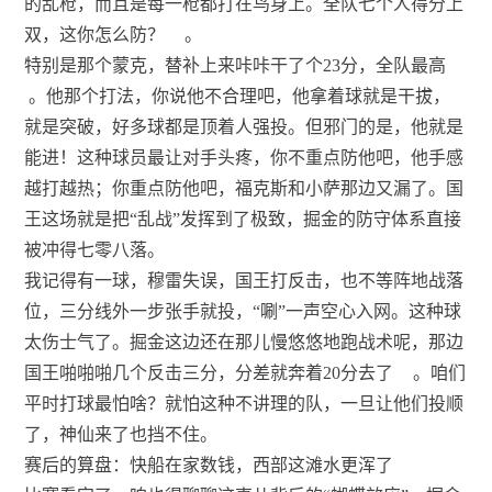
的乱枪，而且是每一枪都打在鸟身上。全队七个人得分上
双，这你怎么防？
。
特别是那个蒙克，替补上来咔咔干了个23分，全队最高
。他那个打法，你说他不合理吧，他拿着球就是干拔，
就是突破，好多球都是顶着人强投。但邪门的是，他就是
能进！这种球员最让对手头疼，你不重点防他吧，他手感
越打越热；你重点防他吧，福克斯和小萨那边又漏了。国
王这场就是把“乱战”发挥到了极致，掘金的防守体系直接
被冲得七零八落。
我记得有一球，穆雷失误，国王打反击，也不等阵地战落
位，三分线外一步张手就投，“唰”一声空心入网。这种球
太伤士气了。掘金这边还在那儿慢悠悠地跑战术呢，那边
国王啪啪啪几个反击三分，分差就奔着20分去了
。咱们
平时打球最怕啥？就怕这种不讲理的队，一旦让他们投顺
了，神仙来了也挡不住。
赛后的算盘：快船在家数钱，西部这滩水更浑了