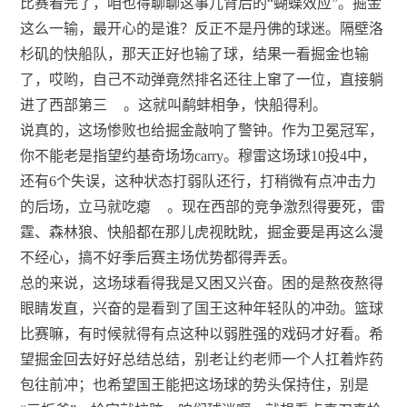
比赛看完了，咱也得聊聊这事儿背后的“蝴蝶效应”。掘金
这么一输，最开心的是谁？反正不是丹佛的球迷。隔壁洛
杉矶的快船队，那天正好也输了球，结果一看掘金也输
了，哎哟，自己不动弹竟然排名还往上窜了一位，直接躺
进了西部第三
。这就叫鹬蚌相争，快船得利。
说真的，这场惨败也给掘金敲响了警钟。作为卫冕冠军，
你不能老是指望约基奇场场carry。穆雷这场球10投4中，
还有6个失误，这种状态打弱队还行，打稍微有点冲击力
的后场，立马就吃瘪
。现在西部的竞争激烈得要死，雷
霆、森林狼、快船都在那儿虎视眈眈，掘金要是再这么漫
不经心，搞不好季后赛主场优势都得弄丢。
总的来说，这场球看得我是又困又兴奋。困的是熬夜熬得
眼睛发直，兴奋的是看到了国王这种年轻队的冲劲。篮球
比赛嘛，有时候就得有点这种以弱胜强的戏码才好看。希
望掘金回去好好总结总结，别老让约老师一个人扛着炸药
包往前冲；也希望国王能把这场球的势头保持住，别是