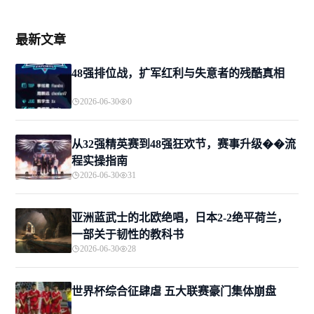
最新文章
48强排位战，扩军红利与失意者的残酷真相
2026-06-30
0
从32强精英赛到48强狂欢节，赛事升级��流
程实操指南
2026-06-30
31
亚洲蓝武士的北欧绝唱，日本2-2绝平荷兰，
一部关于韧性的教科书
2026-06-30
28
世界杯综合征肆虐 五大联赛豪门集体崩盘