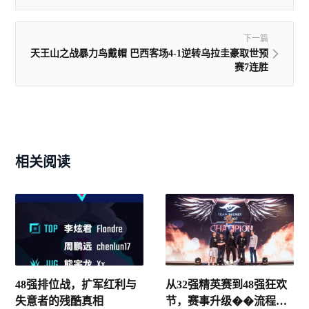
下一篇
天王山之战暴力鸟戴帽 巴西客场4-1逆转乌拉圭豪取世预
赛7连胜
相关阅读
48强排位战，扩军红利与
从32强精英赛到48强狂欢
失意者的残酷真相
节，赛事升级��流程实