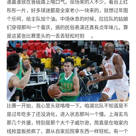
谁赢谁就在晋级路上喘口气。现场来的人不少，看台上红
彤彤一片，好多球迷都是全家老小一块来的，就想过年图
个乐呵，给主队加个油。中场休息的时候，拉拉队的姑娘
们穿得那叫一个喜庆，搞的民俗表演还真有点年味儿，算
是这紧张比赛里头的一丢丢轻松时刻
。
比赛一开始，我心里头就咯噔一下。咱湖北队不知道是不
是过年吃多了还没消化，进入状态那叫一个慢。上海玄鸟
那几个外援，特别是那个大个子威尔逊，简直是在咱家内
线抢篮板抢疯了，跟从自家后院拿东西一样轻松。有一个