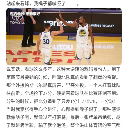
站起来看球，我嗓子都喊哑了
。
说实话，看球这么多年，这种大逆转的戏码最勾人。到了
第四节最要劲的时候，咱湖北队真的看到了翻盘的希望。
那个外援帕斯卡尔是真厉害，里突外投，一个人扛着球队
往前走，全场抡下27分，硬是带着球队在比赛还剩不到5
分钟的时候，把比分追到了只差1分！77比78，一分球！
当时我紧张得手心全是汗，心都提到嗓子眼了。那种感觉
就像啥子咧，就像过年打麻将，最后一张牌单吊绝张，胡
了就是满堂彩，输了就全泡汤。整个洪山体育馆的空气都