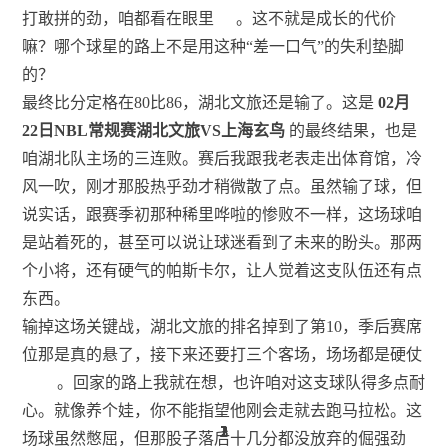
打敢拼的劲，咱都看在眼里
。这不就是成长的代价
嘛？哪个球星的路上不是用这种“差一口气”的失利垫脚
的？
最终比分定格在80比86，湖北文旅还是输了。这是
02月
22日NBL常规赛湖北文旅VS上海玄鸟
的最终结果，也是
咱湖北队主场的三连败。赛后我跟我老表走出体育馆，冷
风一吹，刚才那股热乎劲才稍微散了点。虽然输了球，但
说实话，跟赛季初那种稀里哗啦的惨败不一样，这场球咱
是站着死的，甚至可以说让球迷看到了未来的盼头。那两
个小将，还有硬气的帕斯卡尔，让人觉着这支队伍还有点
东西。
输掉这场关键战，湖北文旅的排名掉到了第10，季后赛席
位那是真的悬了，接下来还要打三个客场，场场都是硬仗
。回家的路上我就在想，也许咱对这支球队得多点耐
心。就像养个娃，你不能指望他刚会走就去跑马拉松。这
2
1
3
1
2
2
3
1
3
1
1
2
场球虽然憋屈，但那股子落后十几分都没放弃的倔强劲