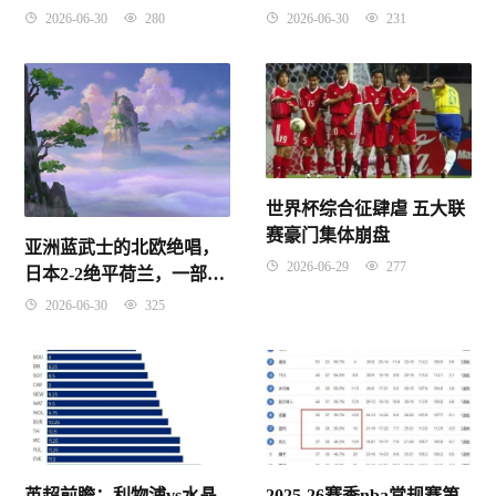
操指南
2026-06-30
280
2026-06-30
231
世界杯综合征肆虐 五大联
赛豪门集体崩盘
亚洲蓝武士的北欧绝唱，
2026-06-29
277
日本2-2绝平荷兰，一部关
于韧性的教科书
2026-06-30
325
英超前瞻：利物浦vs水晶
2025-26赛季nba常规赛第