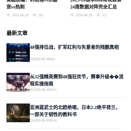
宫vs热刺
24周数据对阵完全汇总
2026-06-29
265
2026-06-28
327
最新文章
48强排位战，扩军红利与失意者的残酷真相
2026-06-30
0
从32强精英赛到48强狂欢节，赛事升级��流
程实操指南
2026-06-30
31
亚洲蓝武士的北欧绝唱，日本2-2绝平荷兰，
一部关于韧性的教科书
2026-06-30
28