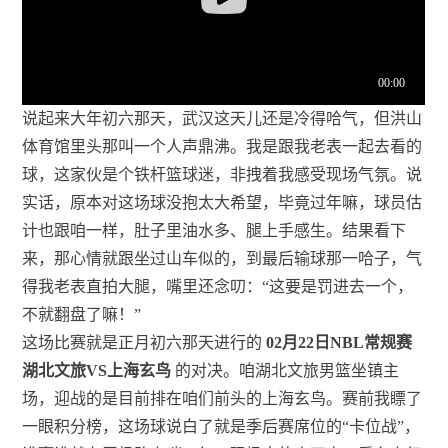
说起来大年初六那天，武汉这天儿还是冷得哈气，但洪山
体育馆里头那叫一个人声鼎沸。我是跟我老表一起去看的
球，这家伙是个铁杆篮球迷，非拽着我感受现场气氛。说
实话，原本对这场球没抱太大希望，毕竟过年嘛，球员估
计也跟咱一样，肚子里油水多、腿上手感生。结果看下
来，那心情就跟坐过山车似的，到最后输球那一哈子，气
得我老表直拍大腿，嘴里还念叨：“这要是罚进去一个，
不就翻盘了嘛！”
这场比赛就是正月初六那天进行的
02月22日NBL常规赛
湖北文旅VS上海玄鸟
的对决。咱湖北文旅男篮坐镇主
场，迎战的是目前排在咱们前头的上海玄鸟。赛前我瞟了
一眼积分榜，这场球说白了就是季后赛席位的“卡位战”，