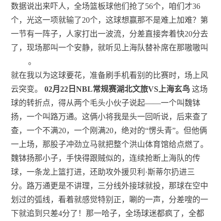
数据说出来吓人，全场篮板球他们抢了56个，咱们才36
个，光这一项就输了20个，这球想赢那不是难上加难？第
一节有一阵子，人家打出一波流，分差直接奔着快20分去
了，现场那叫一个安静，就听见上海队替补席在那嗷嗷叫
。
就在我以为这球要花，准备刷手机看别的比赛时，场上风
云突变。
02月22日NBL常规赛湖北文旅VS上海玄鸟
这场
球的转折点，得从两个毛头小伙子说起——一个叫魏钵
扬，一个叫路万通。这俩小将我是头一回听说，后来查了
查，一个不满20，一个刚满20，绝对的“愣头青”。但他俩
一上场，那股子冲劲立马就把整个洪山体育馆给点燃了。
魏钵扬那小子，手快得跟贼似的，连续抢断上海队的传
球，一条龙上篮打进，还助攻外援贝利·斯蒂尔扔进三
分。路万通更是不讲理，三分线外接球就投，那球在空中
划过的弧线，看着就感觉特别正，唰的一声，分差嗖的一
下就追到只差4分了！那一哈子，全场球迷都疯了，全都