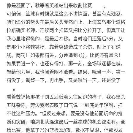
像是凝固了，就等着英雄站出来收割比赛
。
可偏偏，篮球有时候就是这么不讲情面，甚至有点残忍。
咱们追分的势头在最后关头戛然而止，上海玄鸟那个道格
拉斯确实老辣，连续两个扣篮又把比分拉开了。但真正让
我心里堵得慌的，是最后22秒。当时咱们还落后5分，又
是那个小将魏钵扬，靠着突破造成了杀伤，站上了罚球
线。两罚！如果都罚进，分差追到3分，比赛还有悬念！
如果罚进一个，也还有得打。那一刻，全场球迷都在喊，
想给他力量，我也闭着眼不敢看。结果，咣当一声，第一
罚没了；调整一下，再出手，又是咣当一声，还是没了
。
看着魏钵扬那孩子罚丢后低着头往回跑的样子，我心里头
五味杂陈。旁边我老表叹了口气说：“到底是年轻啊，扛
不住这种压力。”但反过来想，要是没有他前面玩命的抢
断和突破，咱湖北队连这最后一丝赢球的机会都没有。全
场比赛，他拿了7分4篮板2助攻，数据不显眼，但那股敢