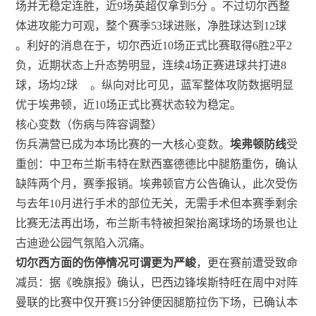
场并无稳定连胜，近9场英超仅拿到5分
。不过切尔西整
体进攻能力可观，整个赛季53球进账，净胜球达到12球
。利好的消息在于，切尔西近10场正式比赛取得6胜2平2
负，近期状态上升态势明显，连续4场正赛进球共打进8
球，场均2球
。纵向对比可见，蓝军整体攻防数据明显
优于埃弗顿，近10场正式比赛状态较为稳定。
核心变数（伤病与阵容调整）
伤兵满营已成为本场比赛的一大核心变数。
埃弗顿防线
受
重创：中卫布兰斯韦特在默西塞德德比中腿筋重伤，确认
缺阵两个月，赛季报销。埃弗顿官方公告确认，此次受伤
与去年10月进行手术的部位无关，无需手术但本赛季剩余
比赛无法再出场，布兰斯韦特被担架抬离球场的场景也让
古迪逊公园气氛陷入沉痛。
切尔西方面的伤停情况可谓更为严峻
，更在赛前遭受致命
减员：据《晚旗报》确认，巴西边锋埃斯特旺在周中对阵
曼联的比赛中仅开赛15分钟便因腿筋拉伤下场，已确认本