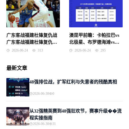
广东客战福建杜锋复仇战
澳昆甲前瞻：卡帕拉巴vs
广东客战福建杜锋复仇战
北极星、布罗德海滩vs布
首秀
罗德海滩
2026-06-24
313
2026-06-24
295
最新文章
48强排位战，扩军红利与失意者的残酷真相
2026-06-30
0
从32强精英赛到48强狂欢节，赛事升级��流
程实操指南
2026-06-30
31