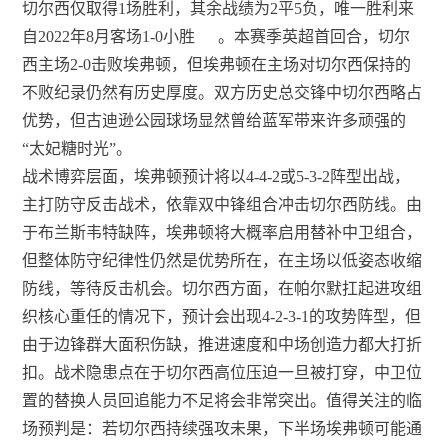
切尔西仅取得1场胜利，其余战绩为2平5负，唯一胜利来
自2022年8月客场1-0小胜
。本赛季英超首回合，切尔
西主场2-0击败埃弗顿，但埃弗顿在主场对切尔西保持的
不败纪录仍然有历史厚度。双方历史总交锋中切尔西略占
优势，但古迪逊公园球场显然曾给蓝军带来许多顽强的
“太妃糖时光”。
战术博弈层面，埃弗顿预计将以4-4-2或5-3-2阵型出战，
主打防守反击战术，依靠双中锋组合冲击切尔西防线。由
于布兰斯韦特缺阵，埃弗顿将大概率启用替补中卫组合，
但整体防守纪律性仍然是优势所在，在主场以低姿态收缩
防线，等待反击机会。切尔西方面，在帕尔默扛起进攻组
织核心重任的情况下，预计会出现4-2-3-1的攻势阵型，但
由于边锋群大面积伤缺，推进速度和中场创造力都大打折
扣。战术隐患点在于切尔西高位压迫一旦被打穿，中卫位
置的替换人员回追能力不足将会非常突出。值得关注的临
场预判是：若切尔西持续强攻未果，下半场埃弗顿可能通