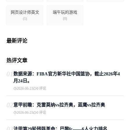
网页设计师英文
端午玩的游戏
(1)
(0)
最新评论
热评文章
01
数据来源：FIBA官方新华社中国篮协，截止2026年4
月24日。
2026-06-23
0 评论
02
意甲前瞻：克雷莫纳vs拉齐奥，蓝鹰vs拉齐奥
2026-06-23
0 评论
03
法甲第29轮残阵革命：巴黎fc——6人火力排名