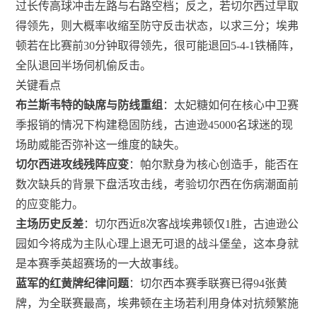
过长传高球冲击左路与右路空档；反之，若切尔西过早取
得领先，则大概率收缩至防守反击状态，以求三分；埃弗
顿若在比赛前30分钟取得领先，很可能退回5-4-1铁桶阵，
全队退回半场伺机偷反击。
关键看点
布兰斯韦特的缺席与防线重组
：太妃糖如何在核心中卫赛
季报销的情况下构建稳固防线，古迪逊45000名球迷的现
场助威能否弥补这一维度的缺失。
切尔西进攻线残阵应变
：帕尔默身为核心创造手，能否在
数次缺兵的背景下盘活攻击线，考验切尔西在伤病潮面前
的应变能力。
主场历史反差
：切尔西近8次客战埃弗顿仅1胜，古迪逊公
园如今将成为主队心理上退无可退的战斗堡垒，这本身就
是本赛季英超赛场的一大故事线。
蓝军的红黄牌纪律问题
：切尔西本赛季联赛已得94张黄
牌，为全联赛最高，埃弗顿在主场若利用身体对抗频繁施