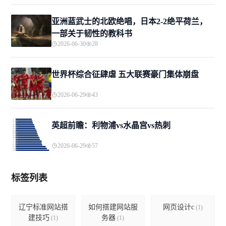
亚洲蓝武士的北欧绝唱，日本2-2绝平荷兰，
一部关于韧性的教科书
2026-06-30
28
世界杯综合征肆虐 五大联赛豪门集体崩盘
2026-06-29
43
英超前瞻：利物浦vs水晶宫vs热刺
2026-06-29
57
标签列表
辽宁标准网站搭
如何搭建网站服
网页设计c
(1)
建技巧
务器
(1)
(1)